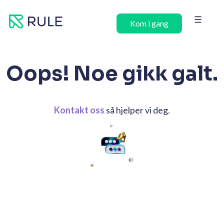
Hopp
rett
Kom i gang
til
innholdet
Oops! Noe gikk galt.
Kontakt oss
så hjelper vi deg.