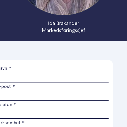
Ida Brakander
Markedsføringssjef
avn
-post
elefon
irksomhet