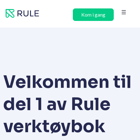
Hopp
rett
Kom i gang
til
innholdet
Velkommen til
del 1 av Rule
verktøybok