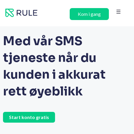
Hopp
rett
Kom i gang
til
innholdet
Med vår SMS
tjeneste når du
kunden i akkurat
rett øyeblikk
Start konto gratis