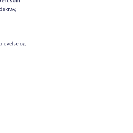
vert som
dekrav,
plevelse og