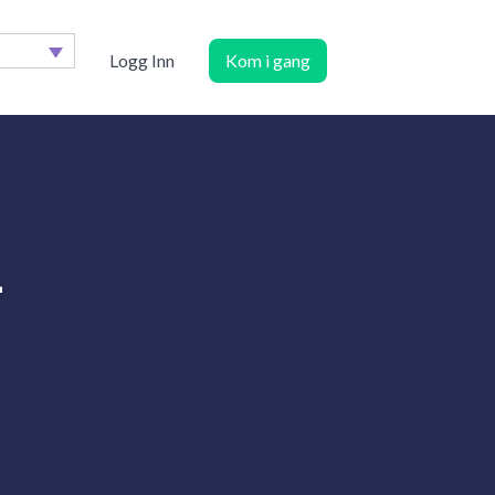
Logg Inn
Kom i gang
-