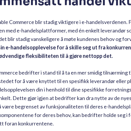
ammensatt handel vikt
able Commerce blir stadig viktigere i e-handelsverdenen. 
llen med e-handelsplattformer, med én enkelt leverandør 
 det blir stadig vanskeligere å møte kundenes behov og fo
in e-handelsopplevelse for å skille seg ut fra konkurre
endige fleksibiliteten til å gjøre nettopp det.
erce bedrifter i stand til å ta en mer smidig tilnærming ti
stedet for å være knyttet til en spesifikk leverandør eller p
lsopplevelsen din i henhold til dine spesifikke forretning
elt. Dette gjør igjen at bedrifter kan dra nytte av de nye
 være begrenset av funksjonaliteten til deres e-handelsp
komponentene for deres behov, kan bedrifter holde seg i f
itt foran konkurrentene.