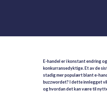
E-handel er i konstant endring og
konkurransedyktige. Et av de si
stadig mer populært blant e-han
buzzwordet? I dette innlegget vi
og hvordan det kan være til nytt