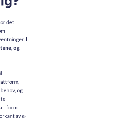
ig?
For det
som
rventninger.
I
ntene, og
l
lattform,
sbehov, og
ste
lattform.
orkant av e-