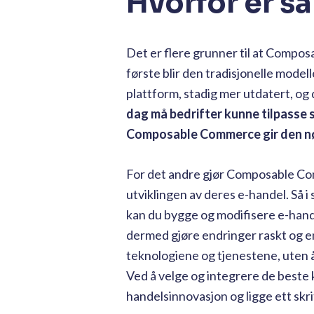
Hvorfor er s
Det er flere grunner til at Compos
første blir den tradisjonelle mode
plattform, stadig mer utdatert, og
dag må bedrifter kunne tilpasse s
Composable Commerce gir den nødv
For det andre gjør Composable Comm
utviklingen av deres e-handel. Så i 
kan du bygge og modifisere e-hande
dermed gjøre endringer raskt og enk
teknologiene og tjenestene, uten å
Ved å velge og integrere de beste 
handelsinnovasjon og ligge ett skr