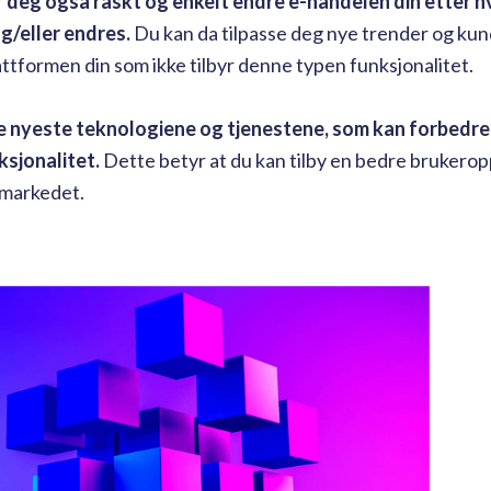
deg også raskt og enkelt endre e-handelen din etter h
g/eller endres.
Du kan da tilpasse deg nye trender og kun
plattformen din som ikke tilbyr denne typen funksjonalitet.
de nyeste teknologiene og tjenestene, som kan forbedre
ksjonalitet.
Dette betyr at du kan tilby en bedre brukerop
 markedet.