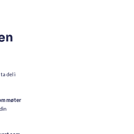
ten
a del i
som møter
 din