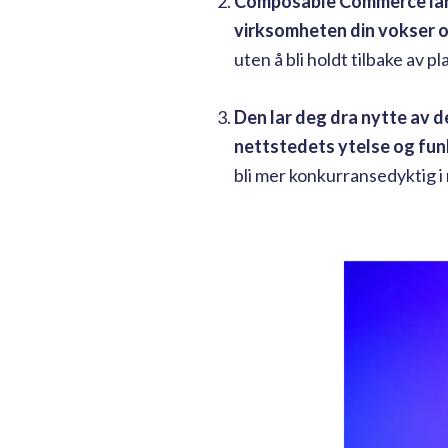
Composable Commerce lar 
virksomheten din vokser o
uten å bli holdt tilbake av 
Den lar deg dra nytte av 
nettstedets ytelse og fun
bli mer konkurransedyktig i