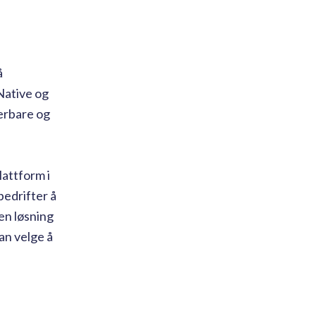
å
 Native og
lerbare og
lattform i
edrifter å
en løsning
an velge å