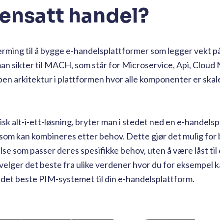
ensatt handel?
ming til å bygge e-handelsplattformer som legger vekt p
man sikter til MACH, som står for Microservice, Api, Cloud
pen arkitektur i plattformen hvor alle komponenter er ska
tisk alt-i-ett-løsning, bryter man i stedet ned en e-handelsp
m kan kombineres etter behov. Dette gjør det mulig for b
se som passer deres spesifikke behov, uten å være låst til 
u velger det beste fra ulike verdener hvor du for eksempel k
et beste PIM-systemet til din e-handelsplattform.