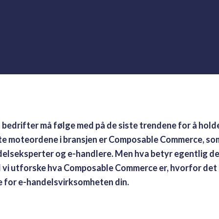
 bedrifter må følge med på de siste trendene for å hold
ste moteordene i bransjen er Composable Commerce, som 
delseksperter og e-handlere. Men hva betyr egentlig d
l vi utforske hva Composable Commerce er, hvorfor det e
e for e-handelsvirksomheten din.