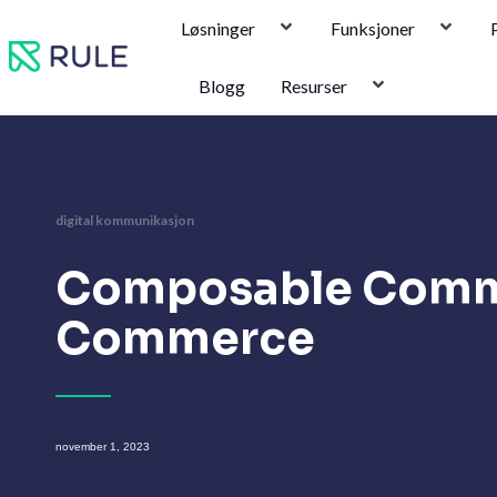
Hopp
Løsninger
Funksjoner
rett
til
Blogg
Resurser
innholdet
digital kommunikasjon
Composable Commer
Commerce
november 1, 2023