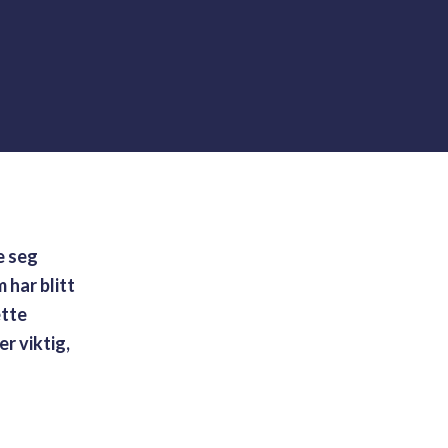
e seg
har blitt
ette
r viktig,