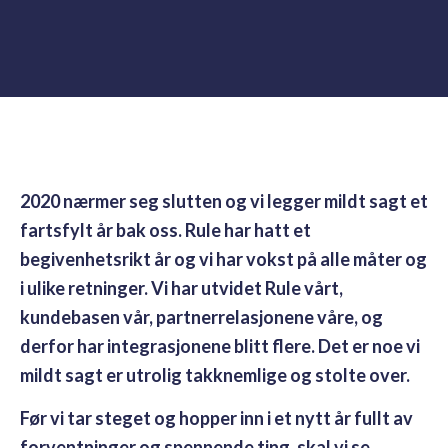
2020 nærmer seg slutten og vi legger mildt sagt et
fartsfylt år bak oss. Rule har hatt et
begivenhetsrikt år og vi har vokst på alle måter og
i ulike retninger. Vi har utvidet Rule vårt,
kundebasen vår, partnerrelasjonene våre, og
derfor har integrasjonene blitt flere. Det er noe vi
mildt sagt er utrolig takknemlige og stolte over.
Før vi tar steget og hopper inn i et nytt år fullt av
forventninger og spennende ting, skal vi se