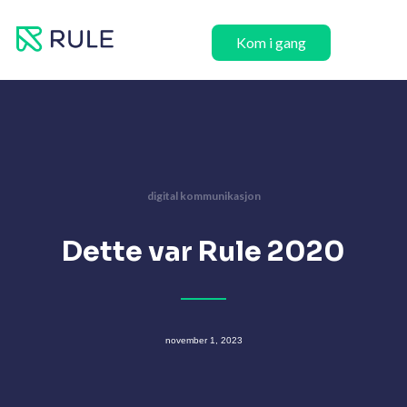
Hopp
rett
Kom i gang
til
innholdet
digital kommunikasjon
Dette var Rule 2020
november 1, 2023