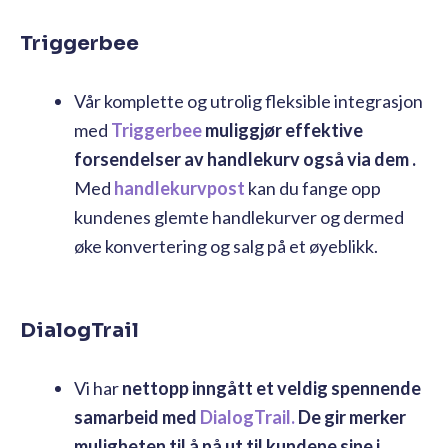
Triggerbee
Vår komplette og utrolig fleksible integrasjon
med
Triggerbee
muliggjør effektive
forsendelser av handlekurv også via dem
.
Med
handlekurvpost
kan du fange opp
kundenes glemte handlekurver og dermed
øke konvertering og salg på et øyeblikk.
DialogTrail
Vi har
nettopp inngått et veldig spennende
samarbeid med
DialogTrail.
De gir merker
muligheten til å nå ut til kundene sine i