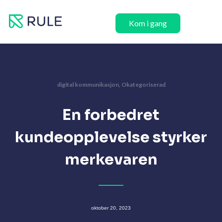
Hopp
rett
Kom i gang
til
innholdet
digital kommunikasjon
,
Okategoriserad
En forbedret
kundeopplevelse styrker
merkevaren
oktober 20, 2023