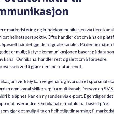
ommunikasjon
ere markedsføring og kundekommunikasjon via flere kanal
mløst helhetsperspektiv. Ofte handler det om å ha en plat
. Spesielt når det gjelder digitale kanaler. På denne måte
, og det er mulig å styre kommunikasjonen basert på data so
av kanal. Omnikanal handler rett og slett om å forbedre
rosessen ved å gjøre den mer datadrevet.
kasjonsverktøy kan velge når og hvordan et spørsmål ska
ordan omnikanal skiller seg fra multikanal: Dersom en SMS
ldri ble åpnet, kan en ny sendes via e-post. Egentlig er det 
opp mot hverandre. Omnikanal er multikanal basert på et
om gjør det mulig å ta en helhetlig tilnærming til markeds