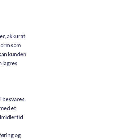
er, akkurat
tform som
n kan kunden
m lagres
l besvares.
 med et
imidlertid
føring og