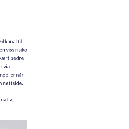
l kanal til
n viss risiko
 vært bedre
r via
mpel er når
n nettside.
rnativ;