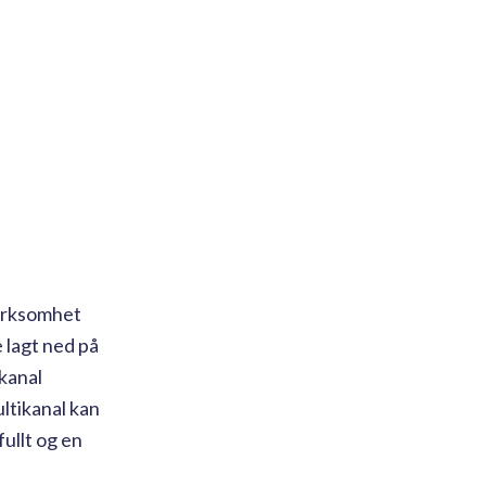
virksomhet
 lagt ned på
 kanal
ultikanal kan
ullt og en