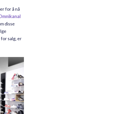
er for å nå
Omnikanal
om disse
elge
for salg, er