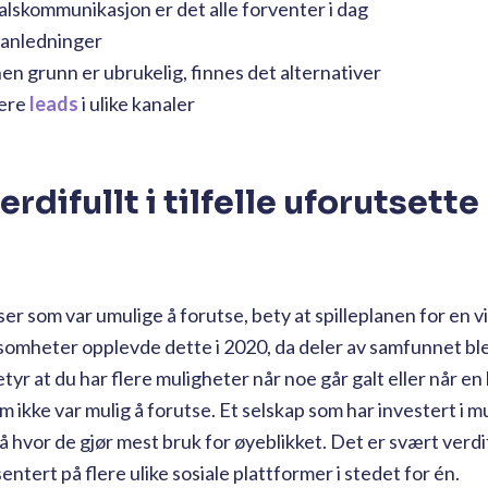
alskommunikasjon er det alle forventer i dag
e anledninger
nen grunn er ubrukelig, finnes det alternativer
rere
leads
i ulike kanaler
rdifullt i tilfelle uforutsette
r som var umulige å forutse, bety at spilleplanen for en 
somheter opplevde dette i 2020, da deler av samfunnet ble
yr at du har flere muligheter når noe går galt eller når en
m ikke var mulig å forutse. Et selskap som har investert i m
 hvor de gjør mest bruk for øyeblikket. Det er svært verdif
entert på flere ulike sosiale plattformer i stedet for én.