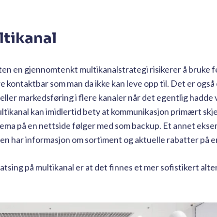
tikanal
en en gjennomtenkt multikanalstrategi risikerer å bruke fei
ære kontaktbar som man da ikke kan leve opp til. Det er også e
 eller markedsføring i flere kanaler når det egentlig hadde
Multikanal kan imidlertid bety at kommunikasjon primært skje
kjema på en nettside følger med som backup. Et annet ekse
 men har informasjon om sortiment og aktuelle rabatter på e
sing på multikanal er at det finnes et mer sofistikert alte