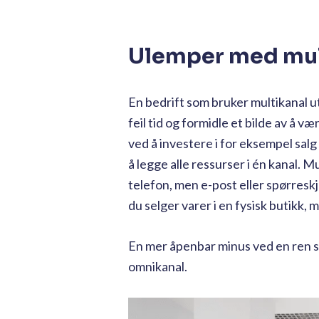
Ulemper med mul
En bedrift som bruker multikanal ut
feil tid og formidle et bilde av å v
ved å investere i for eksempel salg
å legge alle ressurser i én kanal. 
telefon, men e-post eller spørres
du selger varer i en fysisk butikk,
En mer åpenbar minus ved en ren sat
omnikanal.