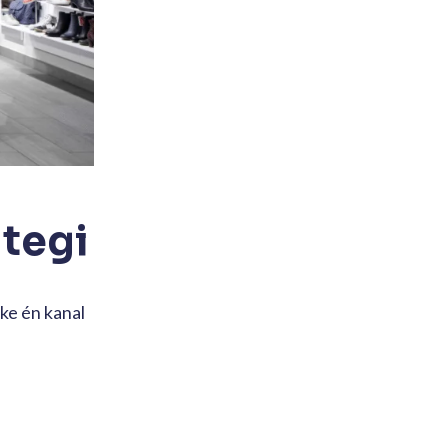
ategi
uke én kanal