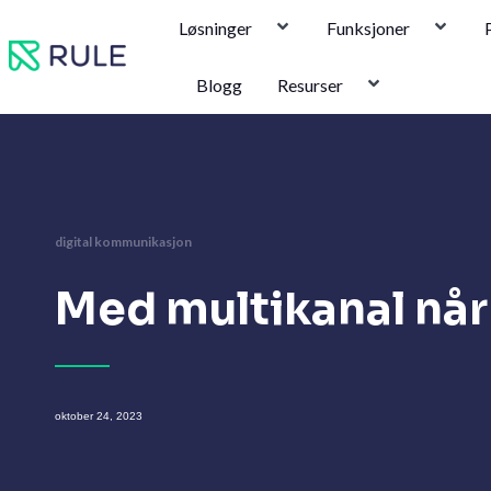
Hopp
Løsninger
Funksjoner
rett
til
Blogg
Resurser
innholdet
digital kommunikasjon
Med multikanal når 
oktober 24, 2023