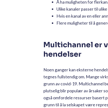
Å ha muligheten for flerkan
Ulike kanaler passer til ulik
Hvis en kanal av en eller an
Flere muligheter til å gene
Multichannel er ve
hendelser
Noen ganger kan eksterne hendelse
tegnes fullstendig om. Mange virk
grunn av covid-19. Multichannel bet
plutselig blir populær av årsaker so
også omfordele ressurser basert på
grunn til å la selskapet være repres