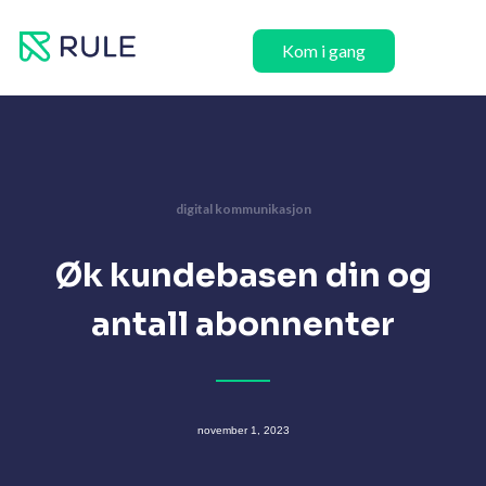
Hopp
rett
Kom i gang
til
innholdet
digital kommunikasjon
Øk kundebasen din og
antall abonnenter
november 1, 2023