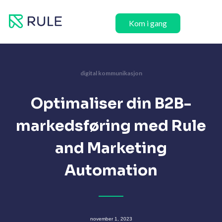
Hopp
rett
Kom i gang
til
innholdet
digital kommunikasjon
Optimaliser din B2B-
markedsføring med Rule
and Marketing
Automation
november 1, 2023