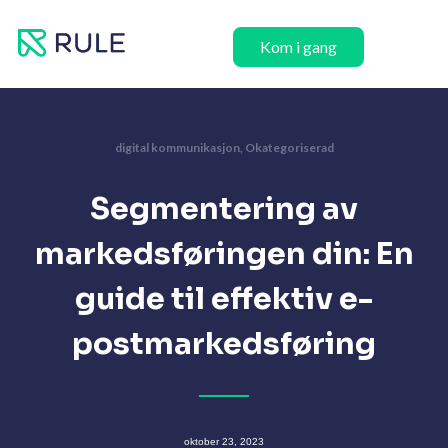
Hopp
rett
Kom i gang
til
innholdet
digital kommunikasjon
,
Okategoriserad
Segmentering av
markedsføringen din: En
guide til effektiv e-
postmarkedsføring
oktober 23, 2023