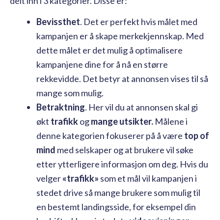
delt inn i 3 kategorier. Disse er:
Bevissthet
. Det er perfekt hvis målet med
kampanjen er å skape merkekjennskap. Med
dette målet er det mulig å optimalisere
kampanjene dine for å nå en større
rekkevidde. Det betyr at annonsen vises til så
mange som mulig.
Betraktning
. Her vil du at annonsen skal gi
økt
trafikk
og
mange utsikter.
Målene i
denne kategorien fokuserer på å være
top of
mind
med selskaper og at brukere vil søke
etter ytterligere informasjon om deg. Hvis du
velger
«trafikk»
som et mål vil kampanjen i
stedet drive så mange brukere som mulig til
en bestemt landingsside, for eksempel din