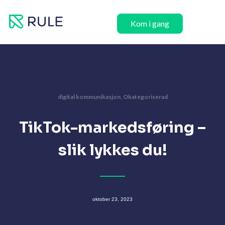
Hopp
rett
Kom i gang
til
innholdet
digital kommunikasjon
,
Okategoriserad
TikTok-markedsføring –
slik lykkes du!
oktober 23, 2023