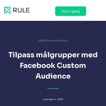
Hopp
rett
Kom i gang
til
innholdet
digital kommunikasjon
Tilpass målgrupper med
Facebook Custom
Audience
november 1, 2023