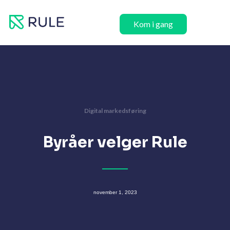
Hopp
rett
Kom i gang
til
innholdet
Digital markedsføring
Byråer velger Rule
november 1, 2023