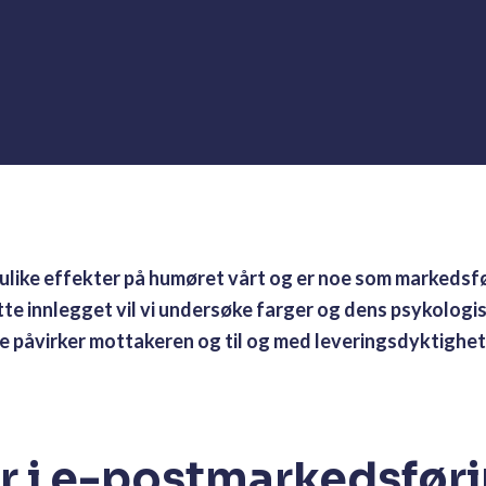
a ulike effekter på humøret vårt og er noe som markedsf
ette innlegget vil vi undersøke farger og dens psykologi
påvirker mottakeren og til og med leveringsdyktighete
er i e-postmarkedsfør