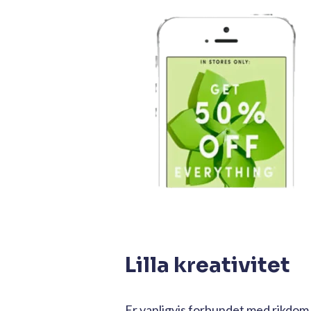
Lilla kreativitet
Er vanligvis forbundet med rikdom