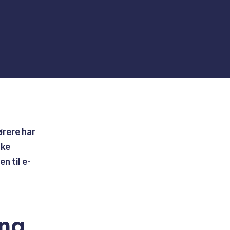
ørere har
ske
n til e-
ing