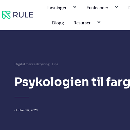
Hopp
Løsninger
Funksjoner
rett
til
Blogg
Resurser
innholdet
Digital markedsføring
,
Tips
Psykologien til fa
oktober 26, 2023