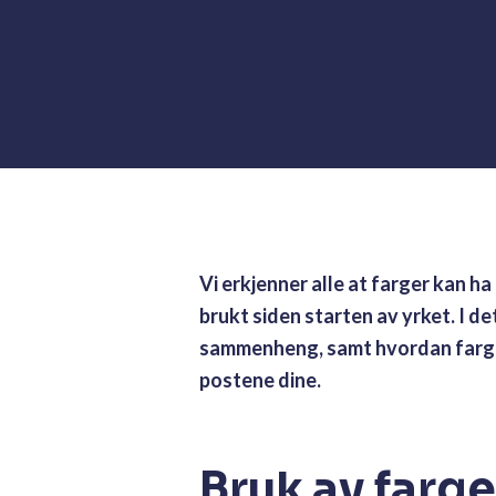
Vi erkjenner alle at farger kan h
brukt siden starten av yrket. I d
sammenheng, samt hvordan farge 
postene dine.
Bruk av farg