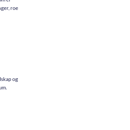
nger, roe
ndskap og
kum.