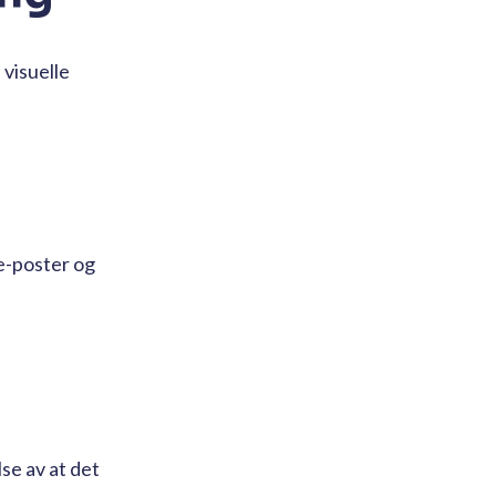
visuelle
e-poster og
lse av at det