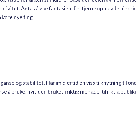
ativitet. Antas å øke fantasien din, fjerne opplevde hindri
 lære nye ting
anse og stabilitet. Har imidlertid en viss tilknytning til o
e å bruke, hvis den brukes i riktig mengde, til riktig publi