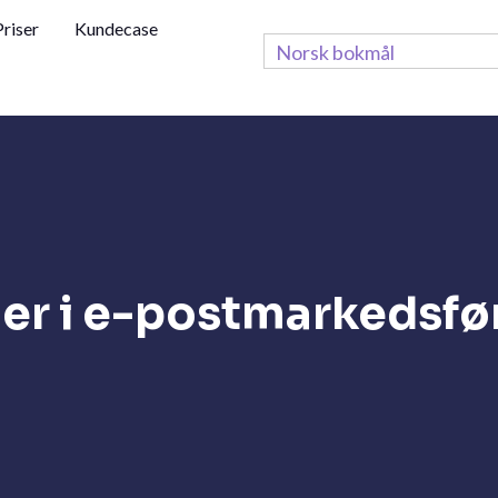
Priser
Kundecase
Norsk bokmål
rger i e-postmarkedsfø