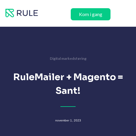
Hopp
rett
Kom i gang
til
innholdet
Digital markedsføring
RuleMailer + Magento =
Sant!
november 1, 2023