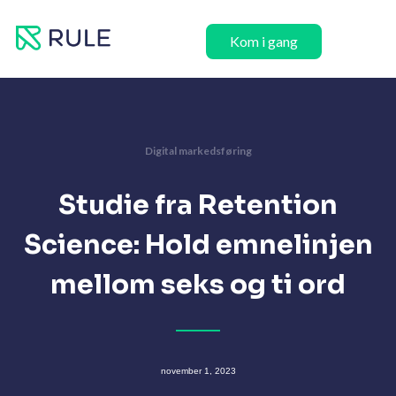
Hopp
rett
Kom i gang
til
innholdet
Digital markedsføring
Studie fra Retention
Science: Hold emnelinjen
mellom seks og ti ord
november 1, 2023