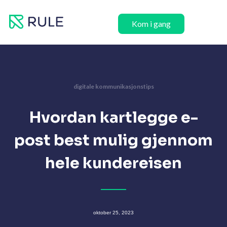
Hopp
rett
Kom i gang
til
innholdet
digitale kommunikasjonstips
Hvordan kartlegge e-
post best mulig gjennom
hele kundereisen
oktober 25, 2023