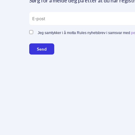
Sørg for å melde deg på etter at du har registr
Jeg samtykker i å motta Rules nyhetsbrev i samsvar med
pe
Send