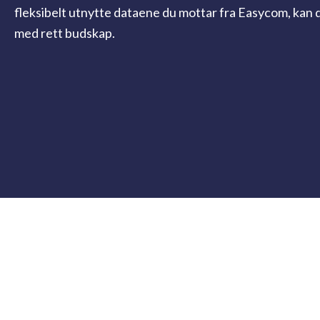
fleksibelt utnytte dataene du mottar
fra Easycom, kan 
med
rett budskap.