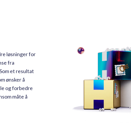
re løsninger for
nse fra
 Som et resultat
om ønsker å
dle og forbedre
nnsom måte å