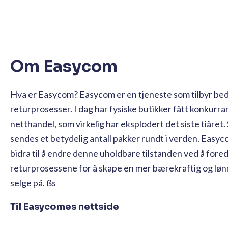
Om Easycom
Hva er Easycom? Easycom er en tjeneste som tilbyr bed
returprosesser. I dag har fysiske butikker fått konkurra
netthandel, som virkelig har eksplodert det siste tiåret.
sendes et betydelig antall pakker rundt i verden. Easyc
bidra til å endre denne uholdbare tilstanden ved å fore
returprosessene for å skape en mer bærekraftig og lø
selge på. ßs
Til Easycomes nettside