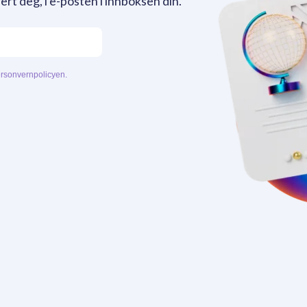
ert deg, i e-posten i innboksen din.
rsonvernpolicyen.