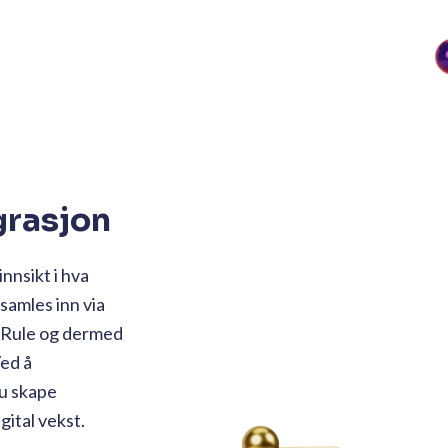
grasjon
nnsikt i hva
samles inn via
i Rule og dermed
Ved å
du skape
gital vekst.