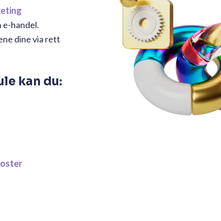
eting
n e-handel.
e dine via rett
le kan du:
poster