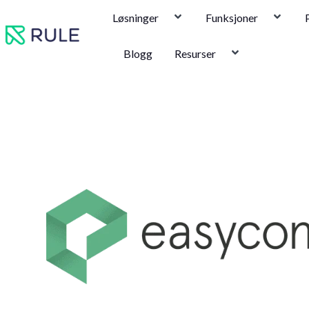
Hopp
Løsninger
Funksjoner
rett
til
Blogg
Resurser
innholdet