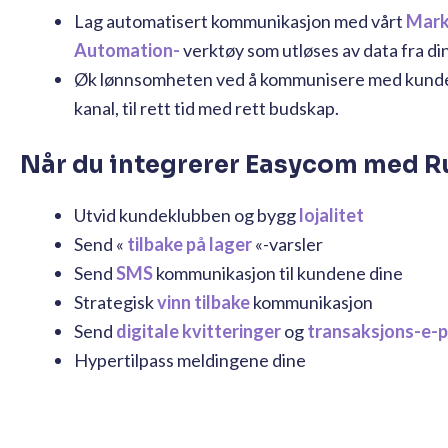
Lag automatisert kommunikasjon med vårt
Mark
Automation-
verktøy som utløses av data fra di
Øk lønnsomheten ved å kommunisere med kunden
kanal, til rett tid med rett budskap.
Når du integrerer Easycom med Ru
Utvid kundeklubben og bygg
lojalitet
Send «
tilbake på lager
«-varsler
Send
SMS
kommunikasjon til kundene dine
Strategisk
vinn tilbake
kommunikasjon
Send
digitale kvitteringer
og
transaksjons-e-
Hypertilpass meldingene dine