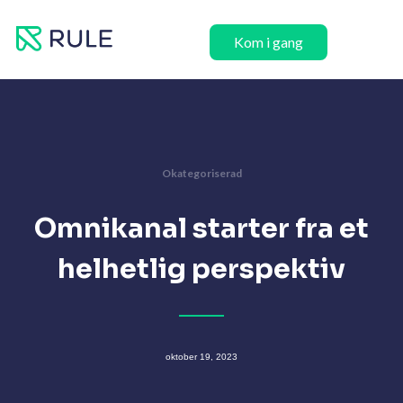
Hopp
rett
Kom i gang
til
innholdet
Okategoriserad
Omnikanal starter fra et
helhetlig perspektiv
oktober 19, 2023