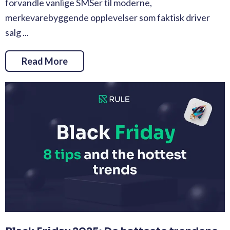
forvandle vanlige SMSer til moderne,
merkevarebyggende opplevelser som faktisk driver
salg ...
Read More