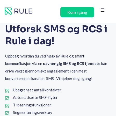
Hopp
rett
Kom i gang
til
innholdet
Utforsk SMS og RCS i
Rule i dag!
Oppdag hvordan du ved hjelp av Rule og smart
kommunikasjon via en
uavhengig SMS og RCS tjeneste
kan
drive vekst gjennom økt engasjement i den mest
konverterende kanalen, SMS . Vi hjelper deg i gang!
Ubegrenset antall kontakter
Automatiserte SMS-flyter
Tilpasningsfunksjoner
Segmenteringsverktøy